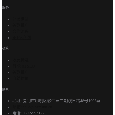
服务
外贸建站
谷歌推广
合作流程
★168商圈
价格
收费标准
智能 AI SEO
谷歌推广
自助估价
联系
地址: 厦门市思明区软件园二期观日路48号1003室
邮箱: hello@hardsun.cn
电话: 0592-5571275