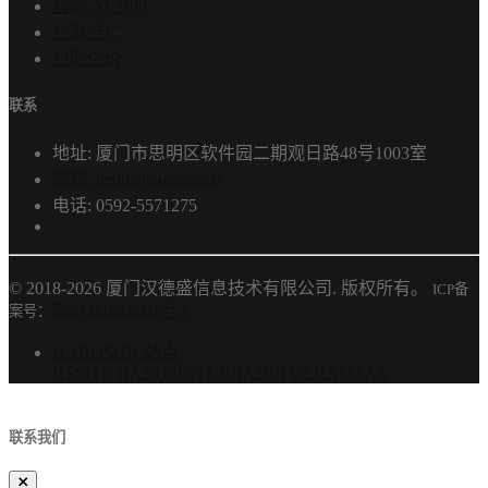
智能 AI SEO
谷歌推广
自助估价
联系
地址: 厦门市思明区软件园二期观日路48号1003室
邮箱: hello@hardsun.cn
电话: 0592-5571275
© 2018-2026 厦门汉德盛信息技术有限公司. 版权所有。
ICP备
案号：
闽ICP备18009516号-1
HARDSUN 站点
HSSITE
HARDSUN
CERADIR
CERAMTAS
联系我们