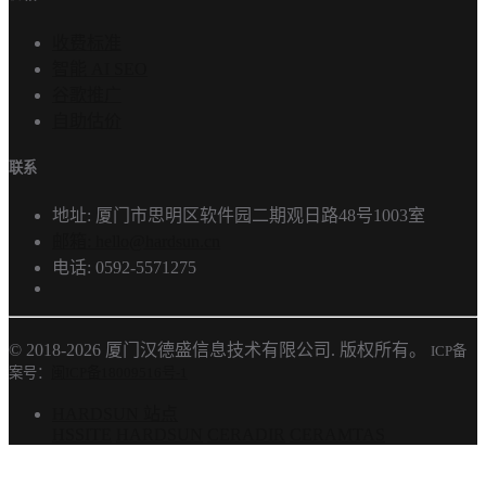
收费标准
智能 AI SEO
谷歌推广
自助估价
联系
地址: 厦门市思明区软件园二期观日路48号1003室
邮箱: hello@hardsun.cn
电话: 0592-5571275
© 2018-2026 厦门汉德盛信息技术有限公司. 版权所有。
ICP备
案号：
闽ICP备18009516号-1
HARDSUN 站点
HSSITE
HARDSUN
CERADIR
CERAMTAS