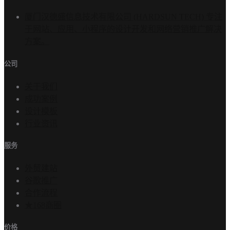
厦门汉德盛信息技术有限公司 (HARDSUN TECH) 专注
于网站、应用、小程序的设计开发和网络营销推广解决
方案。
公司
关于我们
成功案例
设计模板
行业资讯
服务
外贸建站
谷歌推广
合作流程
★168商圈
价格