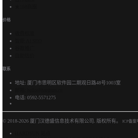
★168商圈
价格
收费标准
智能 AI SEO
谷歌推广
自助估价
联系
地址: 厦门市思明区软件园二期观日路48号1003室
邮箱: hello@hardsun.cn
电话: 0592-5571275
© 2018-2026 厦门汉德盛信息技术有限公司. 版权所有。
ICP备
HARDSUN 站点