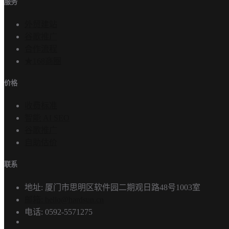
服务
外贸建站
谷歌推广
合作流程
★168商圈
价格
收费标准
智能 AI SEO
谷歌推广
自助估价
联系
地址: 厦门市思明区软件园二期观日路48号1003室
邮箱: hello@hardsun.cn
电话: 0592-5571275